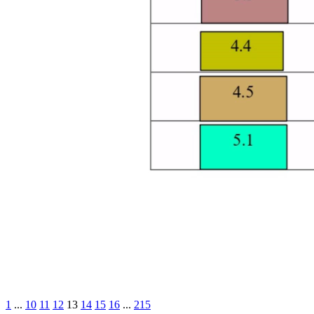
1
...
10
11
12
13
14
15
16
...
215