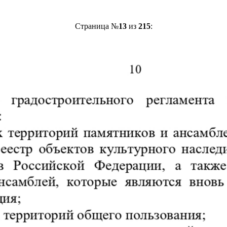
Страница №
13
из
215
: