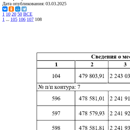
Дата опубликования:
03.03.2025
1
10
20
50
ВСЕ
1
...
105
106
107
108