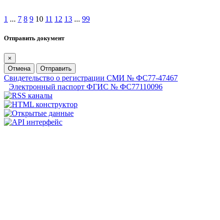
1
...
7
8
9
10
11
12
13
...
99
Отправить документ
×
Отмена
Отправить
Свидетельство о регистрации СМИ № ФС77-47467
Электронный паспорт ФГИС № ФС77110096