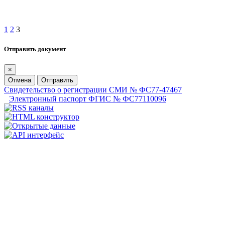
1
2
3
Отправить документ
×
Отмена
Отправить
Свидетельство о регистрации СМИ № ФС77-47467
Электронный паспорт ФГИС № ФС77110096