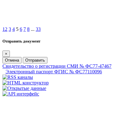
1
2
3
4
5
6
7
8
...
33
Отправить документ
×
Отмена
Отправить
Свидетельство о регистрации СМИ № ФС77-47467
Электронный паспорт ФГИС № ФС77110096