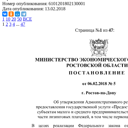
Номер опубликования:
6101201802130001
Дата опубликования:
13.02.2018
1
10
20
50
ВСЕ
1
2
3
4
...
47
Страница №
1
из
47
: