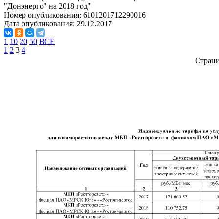
"Донэнерго" на 2018 год"
Номер опубликования:
6101201712290016
Дата опубликования:
29.12.2017
1
10
20
50
ВСЕ
1
2
3
4
Стран