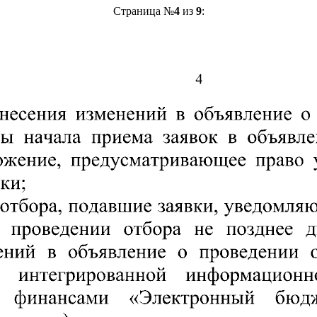
Страница №
4
из
9
: