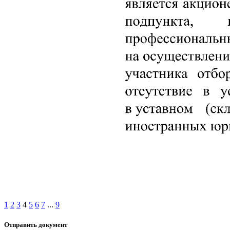
1
2
3
4
5
6
7
...
9
Отправить документ