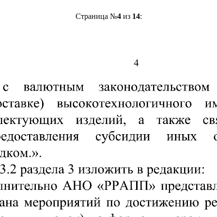
Страница №
4
из
14
: