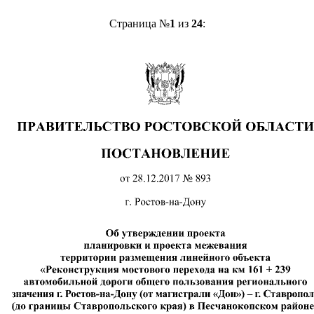
Страница №
1
из
24
: