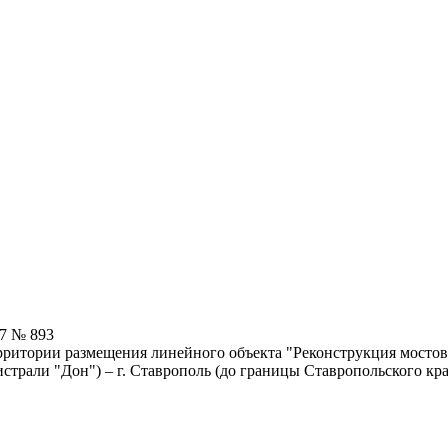
17 № 893
ритории размещения линейного объекта "Реконструкция мостово
истрали "Дон") – г. Ставрополь (до границы Ставропольского кр