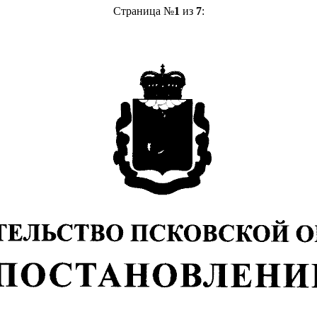
Страница №
1
из
7
: