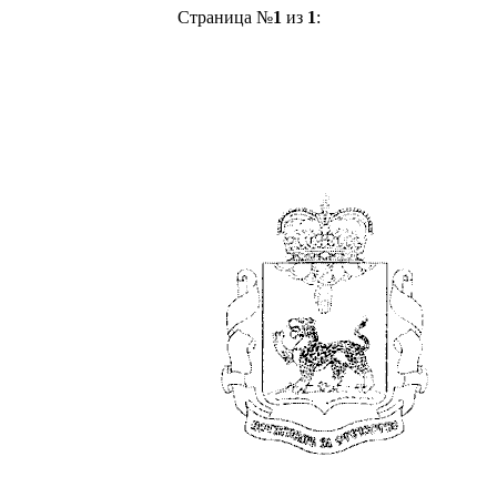
Страница №
1
из
1
: