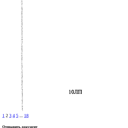
1
2
3
4
5
...
18
Отправить документ