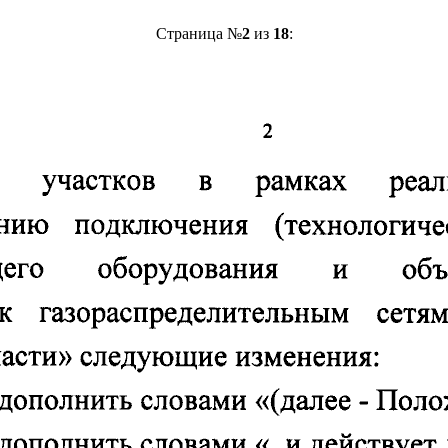
Страница №
2
из
18
: