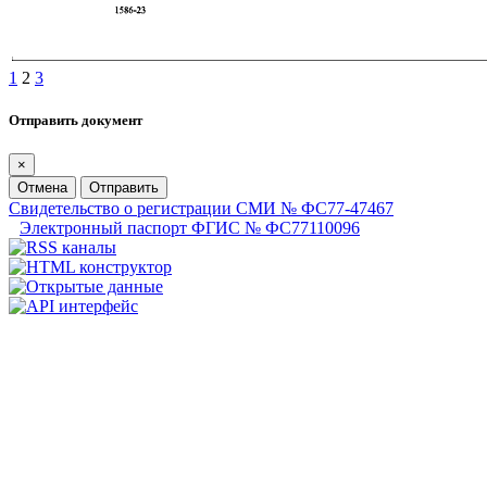
1
2
3
Отправить документ
×
Отмена
Отправить
Свидетельство о регистрации СМИ № ФС77-47467
Электронный паспорт ФГИС № ФС77110096