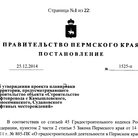
Страница №
1
из
22
: