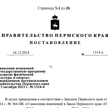
Страница №
1
из
26
: