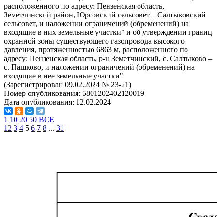
расположенного по адресу: Пензенская область,
Земетчинский район, Юрсовский сельсовет – Салтыковский
сельсовет, и наложении ограничений (обременений) на
входящие в них земельные участки" и об утверждении границ
охранной зоны существующего газопровода высокого
давления, протяженностью 6863 м, расположенного по
адресу: Пензенская область, р-н Земетчинский, с. Салтыково –
с. Пашково, и наложении ограничений (обременений) на
входящие в нее земельные участки"
(Зарегистрирован 09.02.2024 № 23-21)
Номер опубликования:
5801202402120019
Дата опубликования:
12.02.2024
1
10
20
50
ВСЕ
1
2
3
4
5
6
7
8
...
31