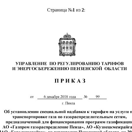
Страница №
1
из
2
: