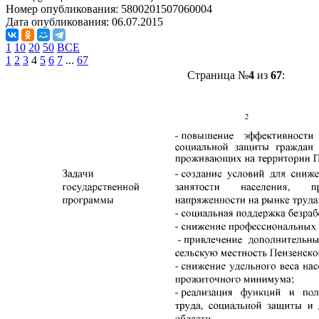
Номер опубликования:
5800201507060004
Дата опубликования:
06.07.2015
1
10
20
50
ВСЕ
1
2
3
4
5
6
7
...
67
Страница №
4
из
67
: