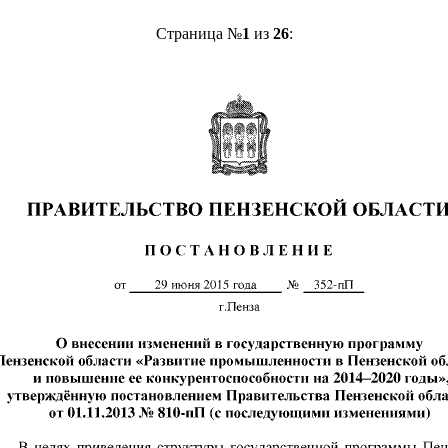
Страница №
1
из
26
: