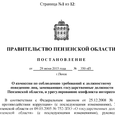
Страница №
1
из
12
: