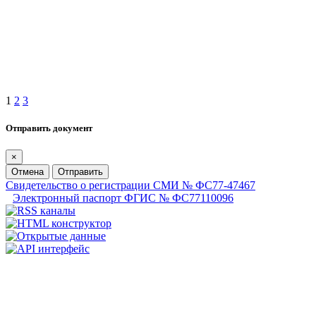
1
2
3
Отправить документ
×
Отмена
Отправить
Свидетельство о регистрации СМИ № ФС77-47467
Электронный паспорт ФГИС № ФС77110096