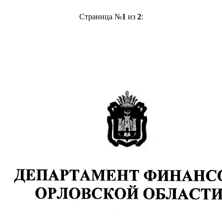
Страница №
1
из
2
: