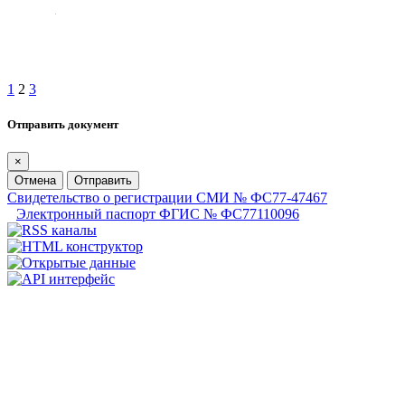
1
2
3
Отправить документ
×
Отмена
Отправить
Свидетельство о регистрации СМИ № ФС77-47467
Электронный паспорт ФГИС № ФС77110096