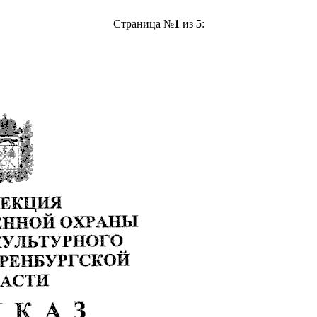
Страница №
1
из
5
: