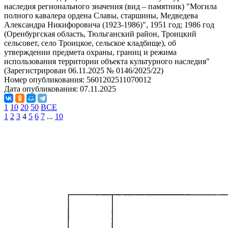
наследия регионального значения (вид – памятник) "Могила
полного кавалера ордена Славы, старшины, Медведева
Александра Никифоровича (1923-1986)", 1951 год; 1986 год
(Оренбургская область, Тюльганский район, Троицкий
сельсовет, село Троицкое, сельское кладбище), об
утверждении предмета охраны, границ и режима
использования территории объекта культурного наследия"
(Зарегистрирован 06.11.2025 № 0146/2025/22)
Номер опубликования:
5601202511070012
Дата опубликования:
07.11.2025
1
10
20
50
ВСЕ
1
2
3
4
5
6
7
...
10