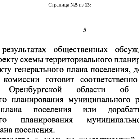
Страница №
5
из
13
: