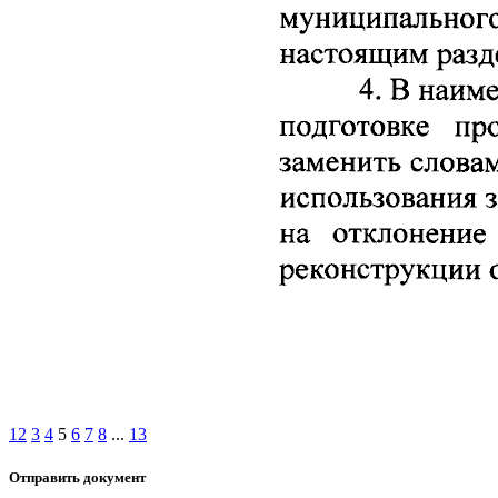
1
2
3
4
5
6
7
8
...
13
Отправить документ