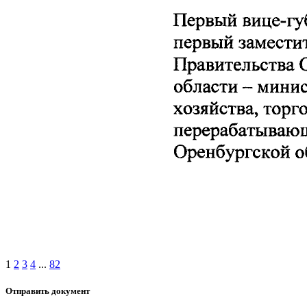
1
2
3
4
...
82
Отправить документ