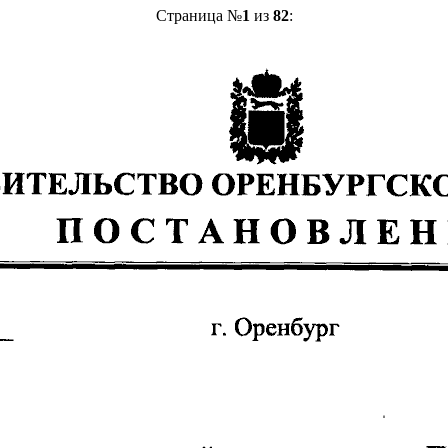
Страница №
1
из
82
: