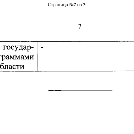
Страница №
7
из
7
: