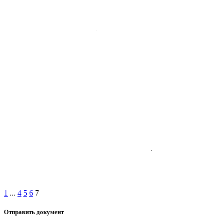
1
...
4
5
6
7
Отправить документ