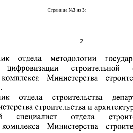
Страница №
3
из
3
: