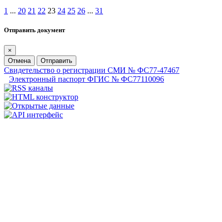
1
...
20
21
22
23
24
25
26
...
31
Отправить документ
×
Отмена
Отправить
Свидетельство о регистрации СМИ № ФС77-47467
Электронный паспорт ФГИС № ФС77110096