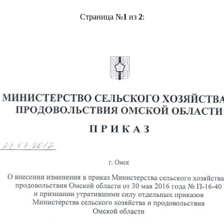
Страница №
1
из
2
: