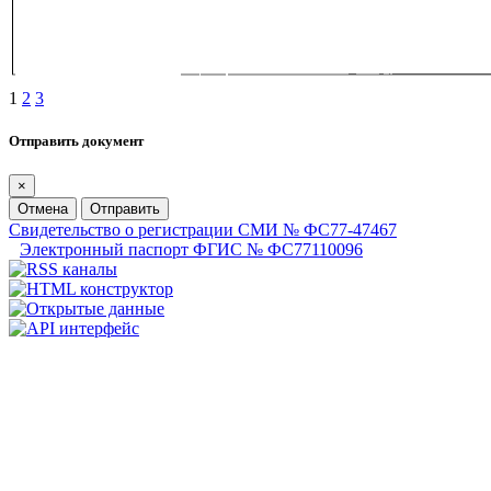
1
2
3
Отправить документ
×
Отмена
Отправить
Свидетельство о регистрации СМИ № ФС77-47467
Электронный паспорт ФГИС № ФС77110096