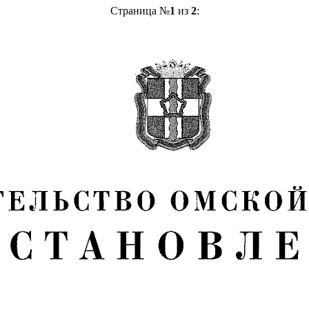
Страница №
1
из
2
: