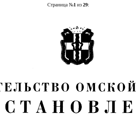
Страница №
1
из
29
: