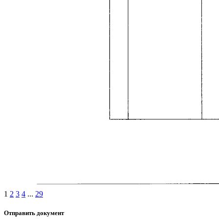
1
2
3
4
...
29
Отправить документ