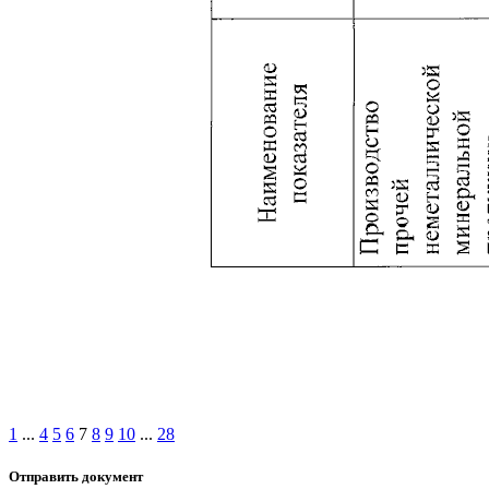
1
...
4
5
6
7
8
9
10
...
28
Отправить документ