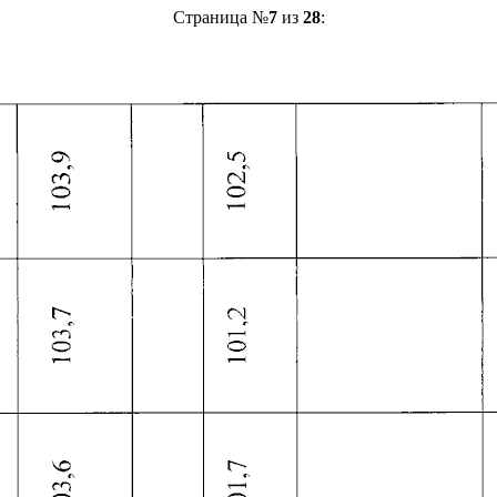
Страница №
7
из
28
: