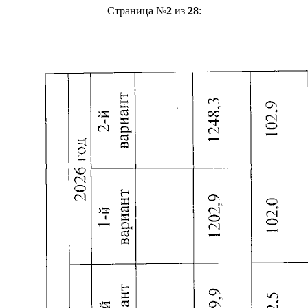
Страница №
2
из
28
: