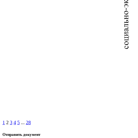
1
2
3
4
5
...
28
Отправить документ