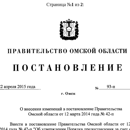
Страница №
1
из
2
: