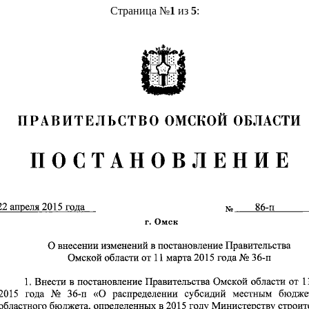
Страница №
1
из
5
: