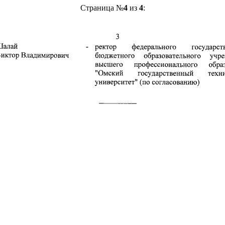
Страница №
4
из
4
: