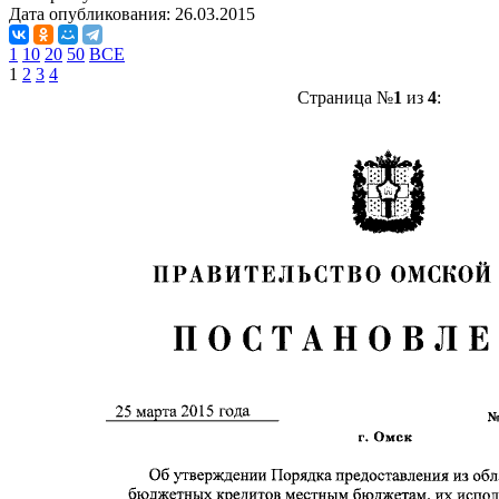
Дата опубликования:
26.03.2015
1
10
20
50
ВСЕ
1
2
3
4
Страница №
1
из
4
: