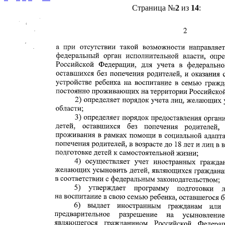
Страница №
2
из
14
: