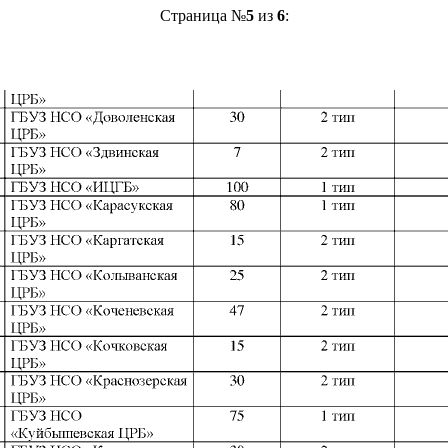
Страница №
5
из
6
: