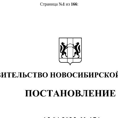
Страница №
1
из
166
: