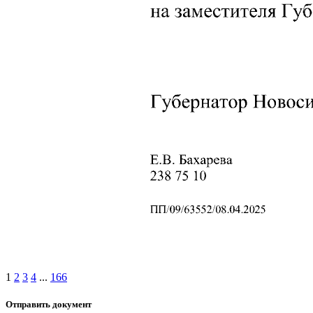
1
2
3
4
...
166
Отправить документ