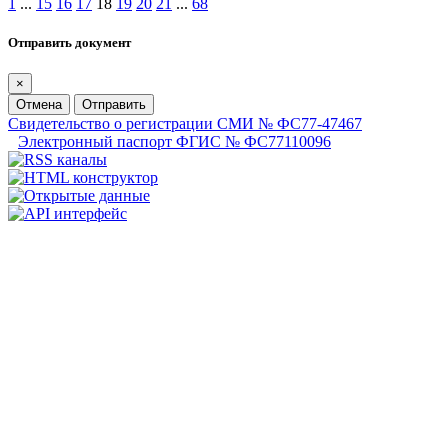
1
...
15
16
17
18
19
20
21
...
68
Отправить документ
×
Отмена
Отправить
Свидетельство о регистрации СМИ № ФС77-47467
Электронный паспорт ФГИС № ФС77110096