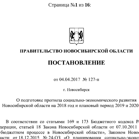
Страница №
1
из
16
: