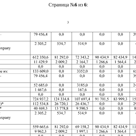
Страница №
6
из
6
: