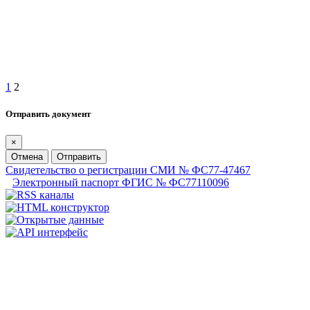
1
2
Отправить документ
×
Отмена
Отправить
Свидетельство о регистрации СМИ № ФС77-47467
Электронный паспорт ФГИС № ФС77110096