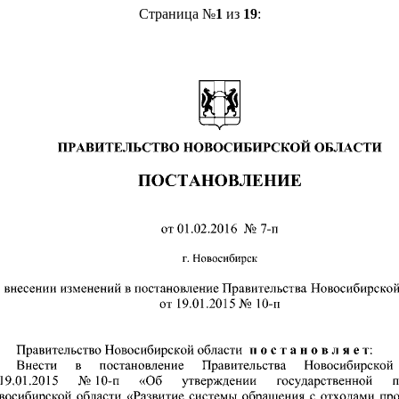
Страница №
1
из
19
: