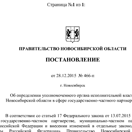
Страница №
1
из
1
: